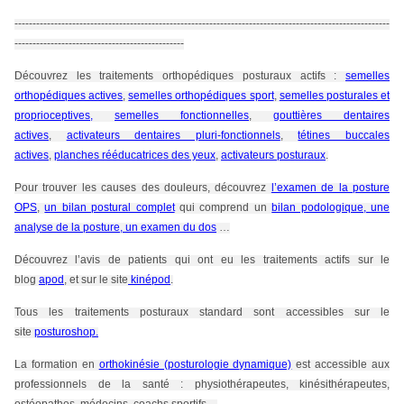
--------------------------------------------------------------------------------------------------------
-----------------------------------------------
Découvrez les traitements orthopédiques posturaux actifs :
semelles
orthopédiques actives
,
semelles orthopédiques sport
,
semelles posturales et
proprioceptives,
semelles fonctionnelles
,
gouttières dentaires
actives
,
activateurs dentaires pluri-fonctionnels
,
tétines buccales
actives
,
planches rééducatrices des yeux
,
activateurs posturaux
.
Pour trouver les causes des douleurs, découvrez
l’examen de la posture
OPS
,
un bilan postural complet
qui comprend un
bilan podologique, une
analyse de la posture, un examen du dos
…
Découvrez l’avis de patients qui ont eu les traitements actifs sur le
blog
apod
, et sur le site
kinépod
.
Tous les traitements posturaux standard sont accessibles sur le
site
posturoshop.
La formation en
orthokinésie (posturologie dynamique)
est accessible aux
professionnels de la santé : physiothérapeutes, kinésithérapeutes,