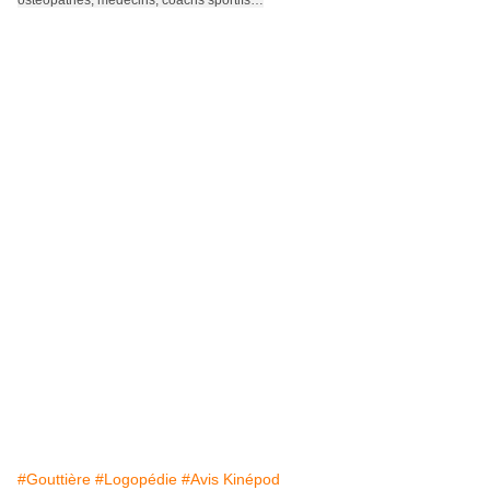
ostéopathes, médecins, coachs sportifs…
#Gouttière
#Logopédie
#Avis Kinépod