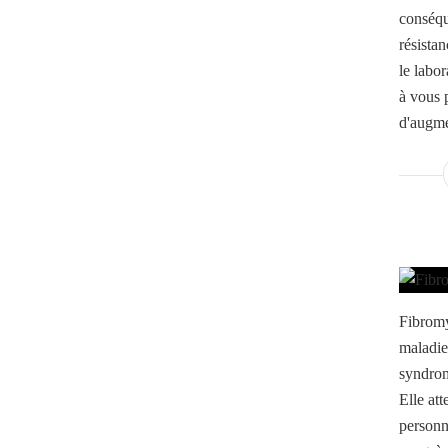
conséqu
résistan
le labor
à vous p
d'augme
Fibromy
maladie
syndrom
Elle at
personn