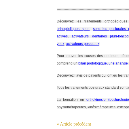
--------------------------------------------------------------
Découvrez les traitements orthopédiques 
orthopédiques sport
,
semelles posturales e
actives
,
activateurs dentaires pluri-fonctio
yeux
,
activateurs posturaux
.
Pour trouver les causes des douleurs, déco
comprend un
bilan podologique, une analyse
Découvrez l’avis de patients qui ont eu les trai
Tous les traitements posturaux standard sont a
La formation en
orthokinésie (posturolog
physiothérapeutes, kinésithérapeutes, ostéop
« Article précédent