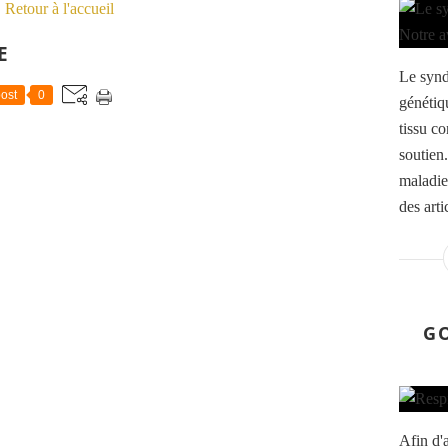
Retour à l'accueil
E
Le synd
ost
0
génétiq
tissu co
soutien.
maladie
des arti
G
Afin d'a