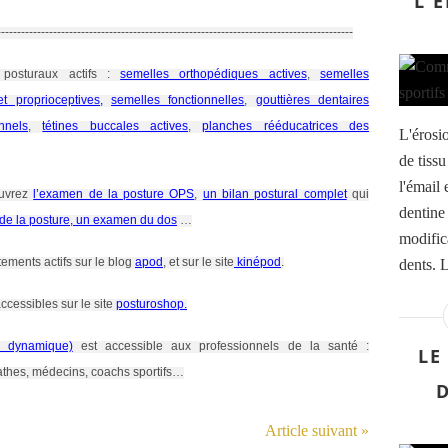
L'
-----------------------------------------------------------------------------------------
posturaux actifs :
semelles orthopédiques actives
,
semelles
t proprioceptives,
semelles fonctionnelles
,
gouttières dentaires
nnels
,
tétines buccales actives
,
planches rééducatrices des
L'érosio
de tiss
l'émail 
uvrez
l’examen de la posture OPS
,
un bilan postural complet
qui
dentine
 de la posture, un examen du dos
…
modific
tements actifs sur le blog
apod
, et sur le site
kinépod
.
dents. L
ccessibles sur le site
posturoshop.
ie dynamique)
est accessible aux professionnels de la santé :
LE
athes, médecins, coachs sportifs…
Article suivant »