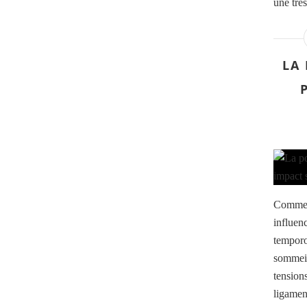
une trè
LA
Comment
influen
temporo
sommeil
tensions
ligamen