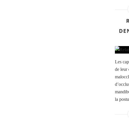
DE
Les cap
de leur 
malocc
d’occlu
mandibu
la postu