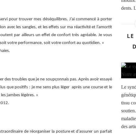
modific
dents. L
 servi pour trouver mes déséquilibres. J’ai commencé à porter
n avec les sangles, et les effets sur ma réactivité et l’amortit
LE
outent par ailleurs un effet de confort très agréable. Je vous
 soit votre performance, soit votre confort au quotidien. »
aies.
er des troubles que je ne soupçonnais pas. Après avoir essayé
Le synd
 plus que positifs : je me sens plus léger après une course et le
génétiq
i les jambes légères. »
tissu co
2012.
soutien.
maladie
des arti
traordinaire de réorganiser la posture et d’assurer un parfait