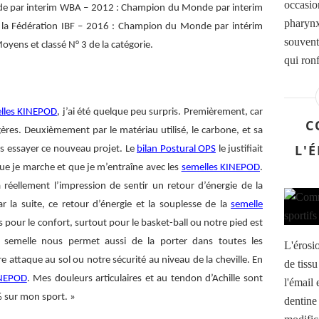
occasio
e par interim WBA – 2012 : Champion du Monde par interim
pharynx 
la Fédération IBF – 2016 : Champion du Monde par intérim
souvent
yens et classé N° 3 de la catégorie.
qui ronf
lles KINEPOD
, j’ai été quelque peu surpris. Premièrement, car
C
légères. Deuxièmement par le matériau utilisé, le carbone, et sa
L'
vais essayer ce nouveau projet. Le
bilan Postural OPS
le justifiait
ue je marche et que je m’entraîne avec les
semelles KINEPOD
.
réellement l’impression de sentir un retour d’énergie de la
r la suite, ce retour d’énergie et la souplesse de la
semelle
pour le confort, surtout pour le basket-ball ou notre pied est
a semelle nous permet aussi de la porter dans toutes les
L'érosio
 attaque au sol ou notre sécurité au niveau de la cheville. En
de tiss
INEPOD
. Mes douleurs articulaires et au tendon d’Achille sont
l'émail 
% sur mon sport. »
dentine