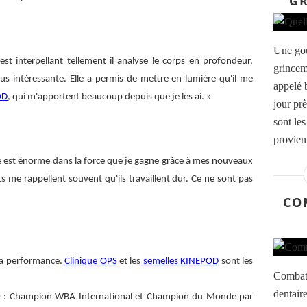
GR
Une gou
est interpellant tellement il analyse le corps en profondeur.
grincem
us intéressante. Elle a permis de mettre en lumière qu'il me
appelé 
OD
, qui m'apportent beaucoup depuis que je les ai. »
jour pr
sont le
provient
nce est énorme dans la force que je gagne grâce à mes nouveaux
s me rappellent souvent qu'ils travaillent dur. Ce ne sont pas
CO
e sa performance.
Clinique OPS
et les
semelles KINEPOD
sont les
Combatt
dentair
10 : Champion WBA International et Champion du Monde par