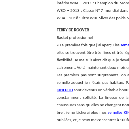
intérim WBA – 2011 : Champion du Mond
WBO – 2013 : Classé N° 7 mondial dans 
WBA – 2018 : Titre WBC Silver des poids Mo
TERRY DE ROOVER
Basket professionnel
« La première fois que j’ai aperçu les
seme
elles se trouvent être très fines et très 
flexibilité. Je me suis alors dit que je de
clairement. Voilà maintenant deux mois q
Les premiers pas sont surprenants, on a 
semelle auquel je n’étais pas habitué. Pa
KINEPOD
sont devenus un véritable bonus 
constamment sollicité. La finesse de l
chaussures sans qu’elles ne changent notre
bref, je ne lâcherai plus mes
semelles K
oubliées, et je peux me concentrer à 100