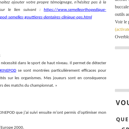
haitez ajouter votre propre témoignage, n'hésitez pas à la
buccale
ur le lien suivant :
https://www.semelleorthopedique-
outils 
od-semelles-gouttieres-dentaires-clinique-ops.html
Voir le 
(activat
Overbl
:
écessité dans le sport de haut niveau. Il permet de détecter
s KINEPOD
se sont montrées particulièrement efficaces pour
épétés sur les organismes. Mes joueurs sont en conséquence
ors des matchs du championnat. »
VOU
KINEPOD que j’ai suivi ensuite m’ont permis d’optimiser mon
QUE
’Europe 2000.