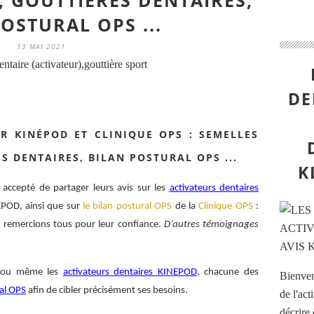
 GOUTTIÈRES DENTAIRES,
OSTURAL OPS ...
13 MAI 2021
ntaire (activateur),gouttière sport
DE
R KINÉPOD ET CLINIQUE OPS : SEMELLES
 DENTAIRES, BILAN POSTURAL OPS ...
K
 accepté de partager leurs avis sur les
activateurs dentaires
EPOD, ainsi que sur
le bilan postural OPS
de la
Clinique OPS
:
s remercions tous pour leur confiance.
D’autres témoignages
ou même les
activateurs dentaires KINEPOD
, chacune des
Bienvenu
ral OPS
afin de cibler précisément ses besoins.
de l'act
décrire 