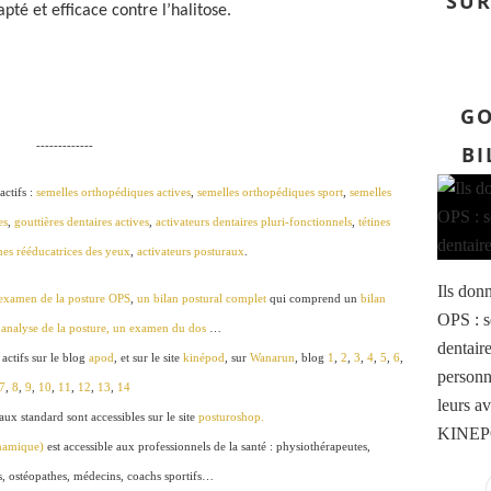
SUR
pté et efficace contre l’halitose.
GO
-------------
BI
actifs :
semelles orthopédiques actives
,
semelles orthopédiques sport
,
semelles
es
,
gouttières dentaires actives
,
activateurs dentaires pluri-fonctionnels
,
tétines
es rééducatrices des yeux
,
activateurs posturaux
.
Ils don
’examen de la posture OPS
,
un bilan postural complet
qui comprend un
bilan
OPS : s
analyse de la posture, un examen du dos
…
dentaire
 actifs sur le blog
apod
, et sur le site
kinépod
, sur
Wanarun
, blog
1
,
2
,
3
,
4
,
5
,
6
,
personna
7
,
8
,
9
,
10
,
11
,
12
,
13
,
14
leurs av
aux standard sont accessibles sur le site
posturoshop.
KINEPOD
ynamique)
est accessible aux professionnels de la santé : physiothérapeutes,
s, ostéopathes, médecins, coachs sportifs…