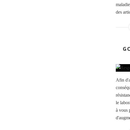
maladie
des arti
G
Afin d'a
conséqu
résistan
le labor
à vous p
d'augme