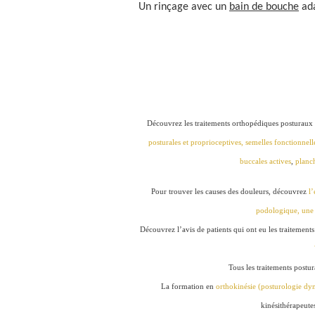
Un rinçage avec un
bain de bouche
ada
Découvrez les traitements orthopédiques posturaux 
posturales et proprioceptives,
semelles fonctionnell
buccales actives
,
planch
Pour trouver les causes des douleurs, découvrez
l
podologique, une 
Découvrez l’avis de patients qui ont eu les traitements
Tous les traitements postur
La formation en
orthokinésie (posturologie d
kinésithérapeute