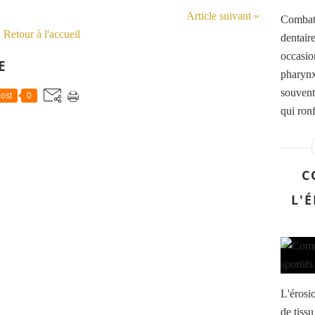
Article suivant »
Combatt
Retour à l'accueil
dentair
occasio
E
pharynx 
souvent
ost
0
qui ronf
C
L'
L'érosio
de tiss