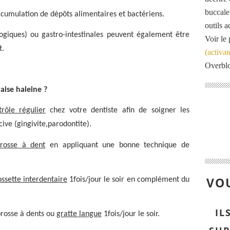
buccale
ccumulation de dépôts alimentaires et bactériens.
outils 
ogiques) ou gastro-intestinales peuvent également être
Voir le 
t.
(activat
Overbl
aise haleine ?
trôle régulier
chez votre dentiste afin de soigner les
ive (gingivite,parodontite).
rosse à dent
en appliquant une bonne technique de
VOU
ossette interdentaire
1fois/jour le soir en complément du
IL
brosse à dents ou
gratte langue
1fois/jour le soir.